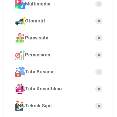
Multimedia
1
Otomotif
0
Pariwisata
0
Pemasaran
0
Tata Busana
1
Tata Kecantikan
0
Teknik Sipil
0