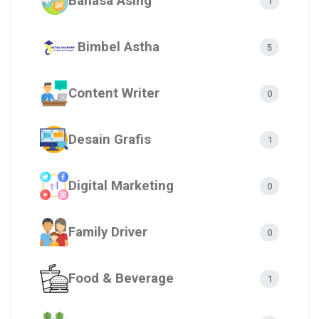
Bahasa Asing
1
Bimbel Astha
5
Content Writer
0
Desain Grafis
1
Digital Marketing
0
Family Driver
0
Food & Beverage
1