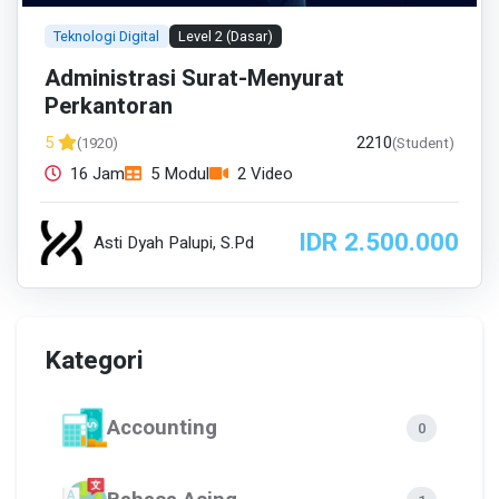
Teknologi Digital
Level 2 (Dasar)
Administrasi Surat-Menyurat
Perkantoran
2210
5
(1920)
(Student)
16 Jam
5 Modul
2 Video
IDR 2.500.000
Asti Dyah Palupi, S.Pd
Kategori
Accounting
0