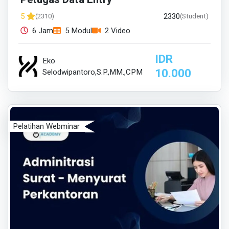
2330
5
(2310)
(Student)
6 Jam
5 Modul
2 Video
IDR
Eko
10.000
Selodwipantoro,S.P.,MM.,CPM
Pelatihan Webminar