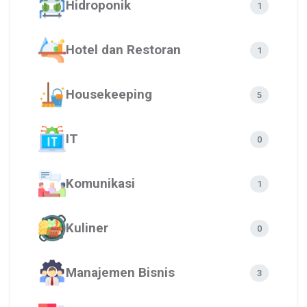
Hidroponik
1
Hotel dan Restoran
1
Housekeeping
5
IT
0
Komunikasi
1
Kuliner
0
Manajemen Bisnis
3