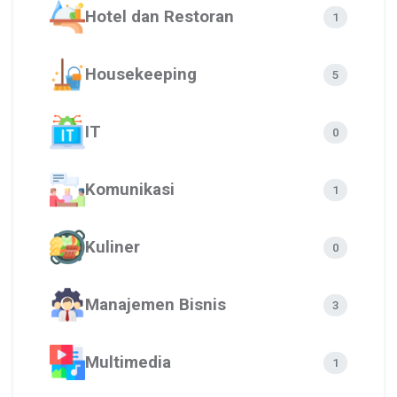
Hotel dan Restoran
1
Housekeeping
5
IT
0
Komunikasi
1
Kuliner
0
Manajemen Bisnis
3
Multimedia
1