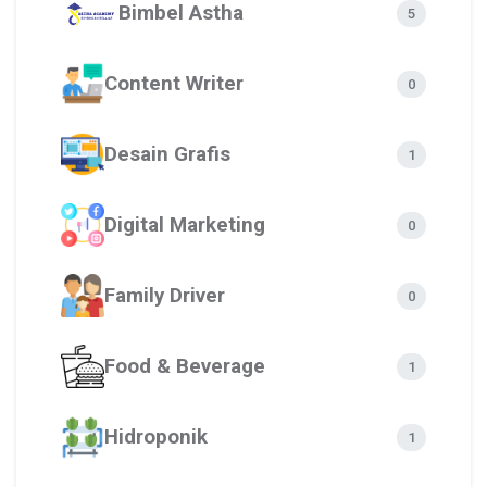
Bimbel Astha
5
Content Writer
0
Desain Grafis
1
Digital Marketing
0
Family Driver
0
Food & Beverage
1
Hidroponik
1