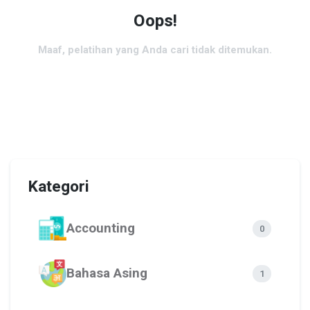
Oops!
Maaf, pelatihan yang Anda cari tidak ditemukan.
Kategori
Accounting
0
Bahasa Asing
1