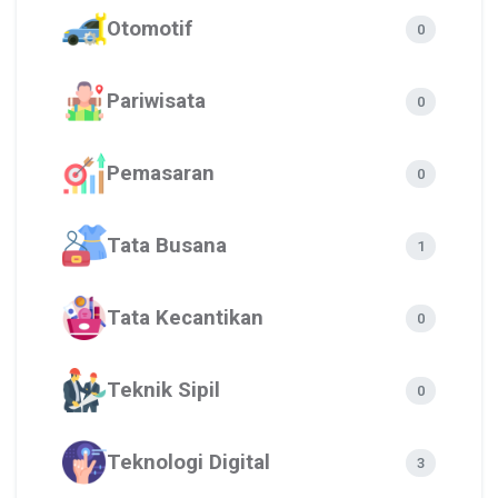
Otomotif
0
Pariwisata
0
Pemasaran
0
Tata Busana
1
Tata Kecantikan
0
Teknik Sipil
0
Teknologi Digital
3