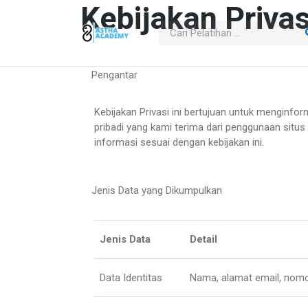
Kebijakan Priva
Pengantar
Kebijakan Privasi ini bertujuan untuk mengi
pribadi yang kami terima dari penggunaan sit
informasi sesuai dengan kebijakan ini.
Jenis Data yang Dikumpulkan
Jenis Data
Detail
Data Identitas
Nama, alamat email, nomor