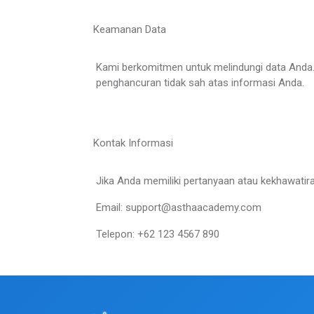
Keamanan Data
Kami berkomitmen untuk melindungi data Anda
penghancuran tidak sah atas informasi Anda.
Kontak Informasi
Jika Anda memiliki pertanyaan atau kekhawatiran
Email:
support@asthaacademy.com
Telepon: +62 123 4567 890