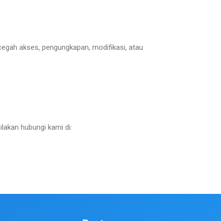
gah akses, pengungkapan, modifikasi, atau
ilakan hubungi kami di: