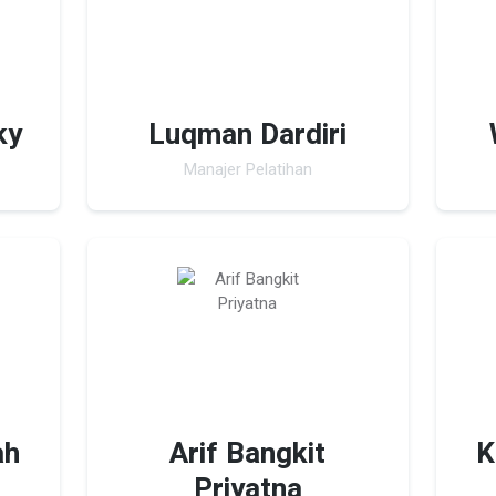
ky
Luqman Dardiri
Manajer Pelatihan
ah
Arif Bangkit
K
Priyatna