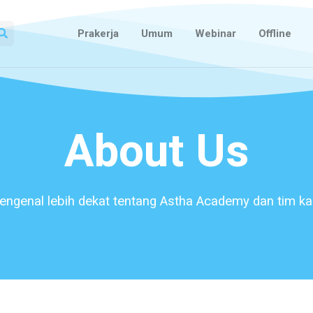
Prakerja
Umum
Webinar
Offline
About Us
ngenal lebih dekat tentang Astha Academy dan tim k