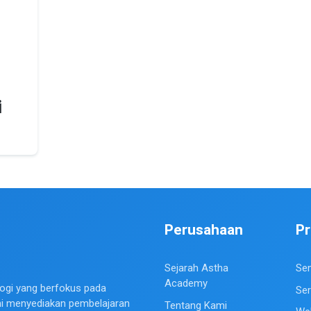
i
Perusahaan
P
Sejarah Astha
Se
Academy
ogi yang berfokus pada
Ser
mi menyediakan pembelajaran
Tentang Kami