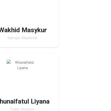
Wakhid Masykur
Manajer Akademik
hunaifatul Liyana
Public Relation