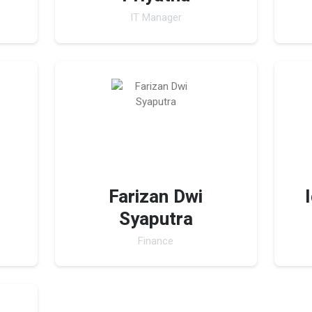
IT Manager
Farizan Dwi
Syaputra
Finance