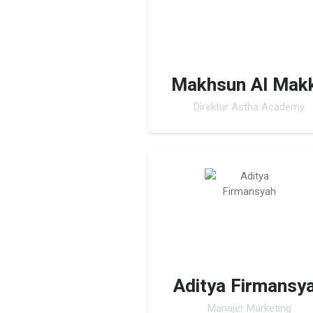
Makhsun Al Mak
Direktur Astha Academy
Aditya Firmansy
Manajer Marketing